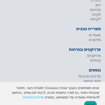
הנהלה
חזון
בטיחות
תקינה
לקוחות
ספרייה טכנית
מאמרים
סרטונים
פרויקטים ובטיחות
פרויקטים
בטיחות
נוספים
מדיניות פרטיות
תנאי שימוש
אנחנו משתמשים בקובצי עוגיות (Cookies) למטרות ניטור, תפעול
ואבטחת האתר, וכן לצורך התאמת תכנים, לרבות תוכן שיווקי, בהתאם
להעדפותיו ומאפייניו של המשתמש, כמפורט
מדיניות הפרטיות
.
כל זכויות שמורות © לחברת שיכון ובינוי. נבנה ע"י כתום
בניית אתרים
|
הבנתי
הצהרת נגישות