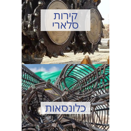
קירות
סלארי
כלונסאות