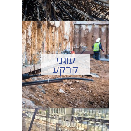
עוגני
קרקע