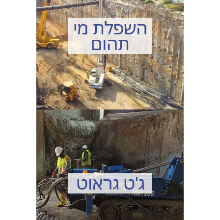
השפלת מי
תהום
ג'ט גראוט