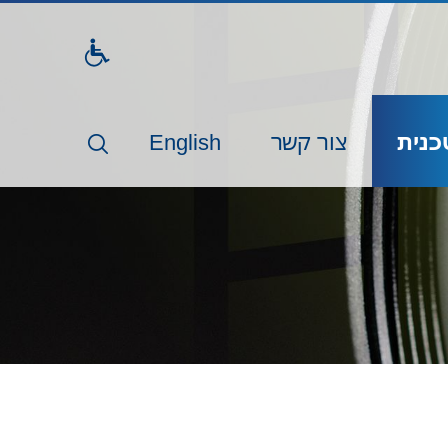
דלג
לתו
המר
כנית
צור קשר
English